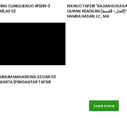
NG CLINIQUE NUO #SERI-3
KIK NUO TAFSIR "KAJIAN KOSA K
KELAS S2
QURAN: KEADILAN (العدل - القسط)” - DR.
HAMKA HASAN, LC., MA
 UMUM MAHASISWA S2 DAN S3
AKARTA (PENGANTAR TAFSIR
Load more