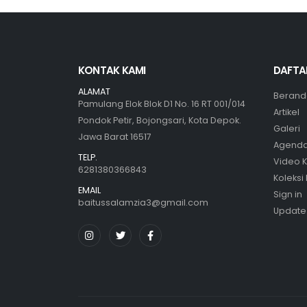
KONTAK KAMI
DAFTA
ALAMAT
Berand
Pamulang Elok Blok D1 No. 16 RT 001/014
Artikel
Pondok Petir, Bojongsari, Kota Depok.
Galeri
Jawa Barat 16517
Agend
TELP.
Video K
6281380366843
Koleksi
EMAIL
Sign in
baitussalamzia3@gmail.com
Update 