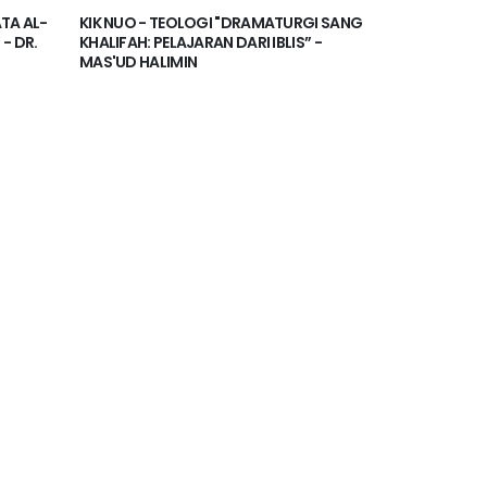
ATA AL-
KIK NUO - TEOLOGI "DRAMATURGI SANG
KHALIFAH: PELAJARAN DARI IBLIS” -
MAS'UD HALIMIN